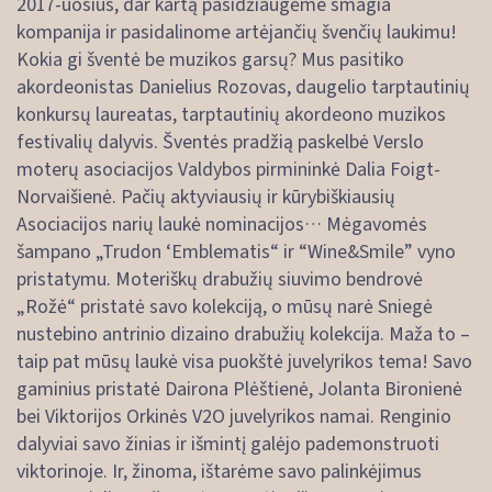
2017-uosius, dar kartą pasidžiaugėme smagia
kompanija ir pasidalinome artėjančių švenčių laukimu!
Kokia gi šventė be muzikos garsų? Mus pasitiko
akordeonistas Danielius Rozovas, daugelio tarptautinių
konkursų laureatas, tarptautinių akordeono muzikos
festivalių dalyvis. Šventės pradžią paskelbė Verslo
moterų asociacijos Valdybos pirmininkė Dalia Foigt-
Norvaišienė. Pačių aktyviausių ir kūrybiškiausių
Asociacijos narių laukė nominacijos… Mėgavomės
šampano „Trudon ‘Emblematis“ ir “Wine&Smile” vyno
pristatymu. Moteriškų drabužių siuvimo bendrovė
„Rožė“ pristatė savo kolekciją, o mūsų narė Sniegė
nustebino antrinio dizaino drabužių kolekcija. Maža to –
taip pat mūsų laukė visa puokštė juvelyrikos tema! Savo
gaminius pristatė Dairona Plėštienė, Jolanta Bironienė
bei Viktorijos Orkinės V2O juvelyrikos namai. Renginio
dalyviai savo žinias ir išmintį galėjo pademonstruoti
viktorinoje. Ir, žinoma, ištarėme savo palinkėjimus