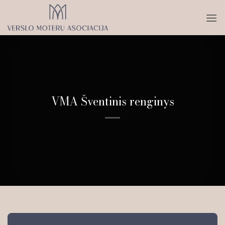
Skip
to
content
VMA Šventinis renginys